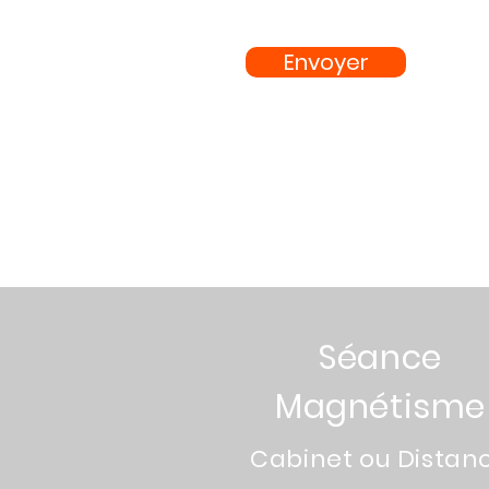
Envoyer
Séance
Magnétisme
Cabinet ou Distan