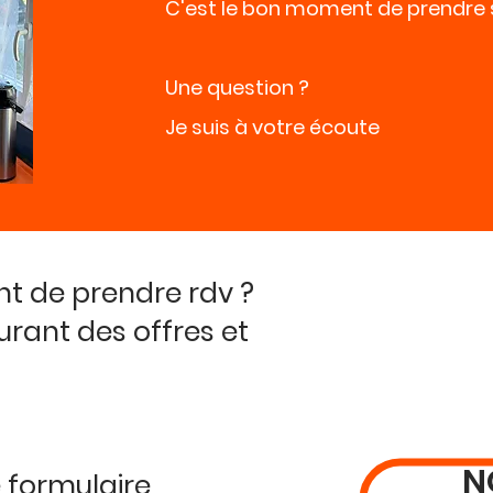
C'est le bon moment de prendre 
Une question ?
Je suis à votre écoute
t de prendre rdv ?
urant des offres et
N
 formulaire