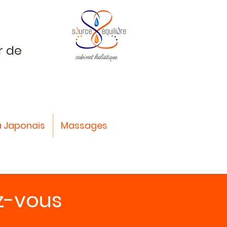
r de
 Japonais
Massages
z-vous