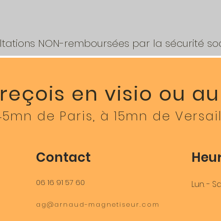
85€
tations NON-remboursées par la sécurité soc
reçois en visio ou a
45mn de Paris, à 15mn de Versail
Contact
Heur
06 16 91 57 60
Lun. - S
ag@arnaud-magnetiseur.com