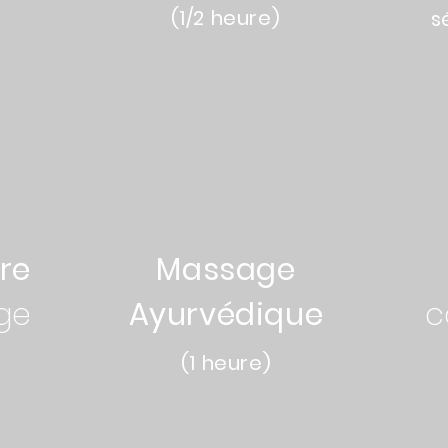
(1/2 heure)
s
39€
re
Massage
ge
Ayurvédique
c
(1 heure)