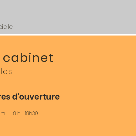
350€ / 600€
iale.
u cabinet
les
es d'ouverture
am.
8 h - 18h30