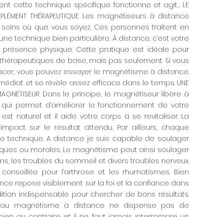
cette technique spécifique fonctionne et agit… LE
PLÉMENT THÉRAPEUTIQUE Les magnétiseurs à distance
soins où que vous soyez. Ces personnes traitent en
’une technique bien particulière. À distance, c’est votre
 présence physique. Cette pratique est idéale pour
hérapeutiques de base, mais pas seulement. Si vous
lacer, vous pouvez essayer le magnétisme à distance.
mmédiat et se révèle assez efficace dans le temps. UNE
GNÉTISEUR Dans le principe, le magnétiseur libère à
 qui permet d’améliorer le fonctionnement de votre
st naturel et il aide votre corps à se revitaliser. La
impact sur le résultat attendu. Par ailleurs, chaque
 technique. A distance je suis capable de soulager
iques ou morales. Le magnétisme peut ainsi soulager
ons, les troubles du sommeil et divers troubles nerveux.
onseillée pour l’arthrose et les rhumatismes. Bien
ce repose visiblement sur la foi et la confiance dans
ition indispensable pour chercher de bons résultats.
s au magnétisme à distance ne dispense pas de
bien au contraire et il ne faut jamais interrompre un