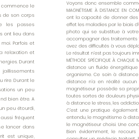
Voyons donc ensemble comment 
 je commence le
MAGNÉTISME À DISTANCE EN COM
s de son corps
ont la capacité de donner des 
e les passes
effet les maladies par le biais d
photo qui se substitue à votre
s ont lieu dans
accompagner des traitements t
 moi. Parfois et
avez des difficultés à vous dép
a relaxation et
Le résultat n’est pas toujours i
MÉTHODE SPÉCIFIQUE À CHAQUE MA
nergies. Durant
distance un fluide énergétique
aillissements
organisme. Ce soin à distance e
 rire. Durant le
distance n’a en réalité aucun 
magnétiseur possède sa propre
sations un peu
toutes sortes de douleurs phys
nd bien être. A
à distance le stress, les addicti
 un peu étourdi,
C’est une pratique également c
entendu, le magnétisme à distan
 aussi fréquent
le magnétiseur choisi. Une cond
se lancer dans
Bien évidemment, le recour
it est unique,
consulter un médecin traitant, 