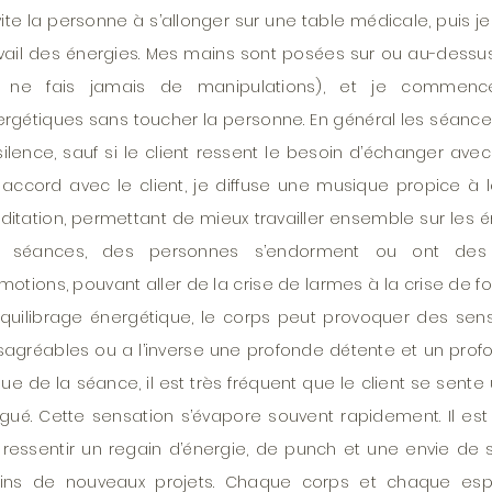
nvite la personne à s’allonger sur une table médicale, puis
vail des énergies. Mes mains sont posées sur ou au-dessu
e ne fais jamais de manipulations), et je commenc
rgétiques sans toucher la personne. En général les séance
silence, sauf si le client ressent le besoin d’échanger avec
accord avec le client, je diffuse une musique propice à l
itation, permettant de mieux travailler ensemble sur les é
s séances, des personnes s’endorment ou ont des j
motions, pouvant aller de la crise de larmes à la crise de fou
équilibrage énergétique, le corps peut provoquer des sen
agréables ou a l’inverse une profonde détente et un profo
ssue de la séance, il est très fréquent que le client se sente
igué. Cette sensation s’évapore souvent rapidement. Il est
ressentir un regain d’énergie, de punch et une envie de 
eins de nouveaux projets. Chaque corps et chaque espr